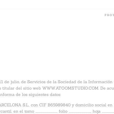
PRO
1 de julio, de Servicios de la Sociedad de la Informació
itular del sitio web WWW.ATOOMSTUDIO.COM. De acuerdo
forma de los siguientes datos:
 BARCELONA S.L, con CIF B65989840 y domicilio social 
 en el tomo ……………………………………, folio ……………………………………., hoja …………………………