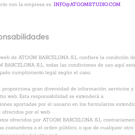
acto con la empresa es:
INFO@ATOOMSTUDIO.COM
.
onsabilidades
io web de ATOOM BARCELONA S.L confiere la condición de 
 BARCELONA S.L, todas las condiciones de uso aquí establ
gado cumplimiento legal según el caso.
oporciona gran diversidad de información, servicios y 
itio web. Esta responsabilidad se extenderá a:
aciones aportadas por el usuario en los formularios ext
s ofrecidos por el web.
y datos ofrecidos por ATOOM BARCELONA S.L contrariamente
enas costumbres o el orden público, o que de cualquier ot